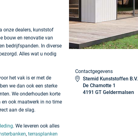
ia onze dealers, kunststof
de bouw en renovatie van
n bedrijfspanden. In diverse
 bezorgd. Alles wat u nodig
Contactgegevens
voor het vak is er met de
Stemid Kunststoffen B.V.
De Chamotte 1
ebben we dan ook een sterke
4191 GT Geldermalsen
enten. We onderhouden korte
n en ook maatwerk in no time
rect aan de slag.
leding
. We leveren ook alles
nsterbanken
,
terrasplanken