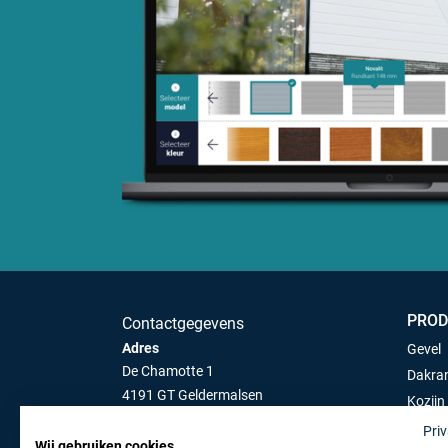
PROD
Contactgegevens
Adres
Gevel
De Chamotte 1
Dakran
4191 GT Geldermalsen
Kozijn
Tel:
0345 745 050
Platen
Pri
info@stemidkunststoffen.nl
Wij gebruiken cookies