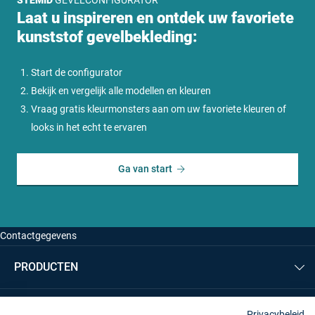
Laat u inspireren en ontdek uw favoriete
kunststof gevelbekleding:
Start de configurator
Bekijk en vergelijk alle modellen en kleuren
Vraag gratis kleurmonsters aan om uw favoriete kleuren of
looks in het echt te ervaren
Ga van start
Contactgegevens
Adres
PRODUCTEN
De Chamotte 1
4191 GT Geldermalsen
Gevel
Tel:
0345 745 050
STEMID KUNSTSTOFFEN B.V.
Privacybeleid
Dakranden & overstek