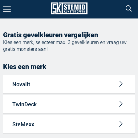
PRODUCTEN
Gratis gevelkleuren vergelijken
Gevel
Kies een merk, selecteer max. 3 gevelkleuren en vraag uw
Dakrand en overstek
gratis monsters aan!
Kozijn
Kies een merk
Wand, plafond en vloer
Platen
Novalit
Profielen
TwinDeck
GEVELCONFIGURATOR
KLEURMONSTERS
SteMexx
DOWNLOADS