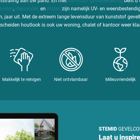
itstraling aan uw pand. En met
kunststof gevelbekleding
bent u t
anelen
,
dakranden
en
platen
zijn namelijk UV- en weersbestendig
 in, jaar uit. Met de extreem lange levensduur van kunststof geve
erscheiden houtlook is ook uw woning, chalet of kantoor weer kla
Makkelijk te reinigen
Niet ontvlambaar
Milieuvriendelijk
STEMID
GEVELCO
Laat u inspir