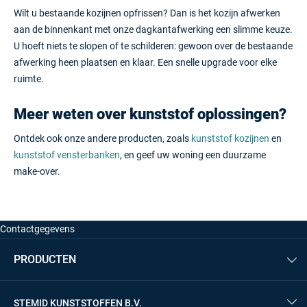
Wilt u bestaande kozijnen opfrissen? Dan is het kozijn afwerken
aan de binnenkant met onze dagkantafwerking een slimme keuze.
U hoeft niets te slopen of te schilderen: gewoon over de bestaande
afwerking heen plaatsen en klaar. Een snelle upgrade voor elke
ruimte.
Meer weten over kunststof oplossingen?
Ontdek ook onze andere producten, zoals
kunststof kozijnen
en
kunststof vensterbanken
, en geef uw woning een duurzame
make-over.
Contactgegevens
Adres
PRODUCTEN
De Chamotte 1
4191 GT Geldermalsen
Gevel
Tel:
0345 745 050
STEMID KUNSTSTOFFEN B.V.
Dakranden & overstek