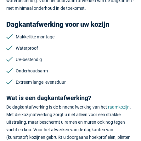
waterbestendig. Voor het duurzaam afwerken van de dagkanten -
MERKEN
met minimaal onderhoud in de toekomst.
DEALERS
Dagkantafwerking voor uw kozijn
VACATURES (5)
Makkelijke montage
Waterproof
CONTACT
UV-bestendig
Onderhoudsarm
Extreem lange levensduur
Wat is een dagkantafwerking?
De dagkantafwerking is de binnenafwerking van het
raamkozijn
.
Met die kozijnafwerking zorgt u niet alleen voor een strakke
uitstraling, maar beschermt u ramen en muren ook nog tegen
vocht en kou. Voor het afwerken van de dagkanten van
(kunststof) kozijnen gebruikt u doorgaans hoekprofielen, plinten