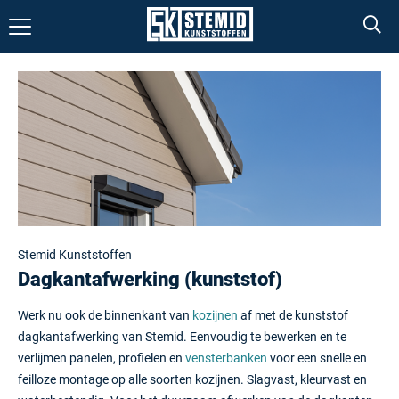
PRODUCTEN
Gevel
Dakrand en overstek
Kozijn
Wand, plafond en vloer
Platen
Stemid Kunststoffen
Profielen
Dagkantafwerking (kunststof)
GEVELCONFIGURATOR
Werk nu ook de binnenkant van
kozijnen
af met de kunststof
dagkantafwerking van Stemid. Eenvoudig te bewerken en te
KLEURMONSTERS
verlijmen panelen, profielen en
vensterbanken
voor een snelle en
feilloze montage op alle soorten kozijnen. Slagvast, kleurvast en
DOWNLOADS